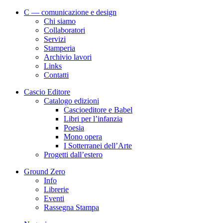
C — comunicazione e design
Chi siamo
Collaboratori
Servizi
Stamperia
Archivio lavori
Links
Contatti
Cascio Editore
Catalogo edizioni
Cascioeditore e Babel
Libri per l’infanzia
Poesia
Mono opera
I Sotterranei dell’Arte
Progetti dall’estero
Ground Zero
Info
Librerie
Eventi
Rassegna Stampa